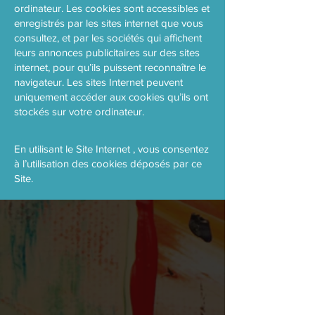
ordinateur. Les cookies sont accessibles et
enregistrés par les sites internet que vous
consultez, et par les sociétés qui affichent
leurs annonces publicitaires sur des sites
internet, pour qu’ils puissent reconnaître le
navigateur. Les sites Internet peuvent
uniquement accéder aux cookies qu’ils ont
stockés sur votre ordinateur.
En utilisant le Site Internet , vous consentez
à l’utilisation des cookies déposés par ce
Site.