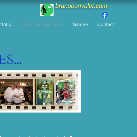
brunobonvalet.com
tfolio
Carnet de bafouilles
Galerie
Contact
...