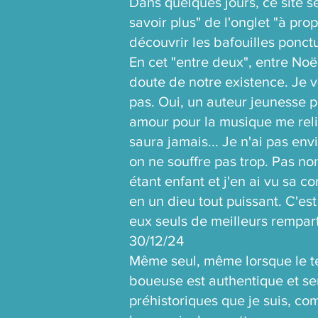
Dans quelques jours, ce site ser
savoir plus" de l'onglet "à pro
découvrir les bafouilles ponct
En cet "entre deux", entre Noël
doute de notre existence. Je v
pas. Oui, un auteur jeunesse p
amour pour la musique me relie
saura jamais... Je n'ai pas en
on ne souffre pas trop. Pas non
étant enfant et j'en ai vu sa c
en un dieu tout puissant. C'est 
eux seuls de meilleurs rempart
30/12/24
Même seul, même lorsque le te
boueuse est authentique et s
préhistoriques que je suis, c