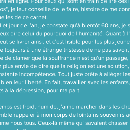
a en ligne. Pour ceux qui sont en train de lire ces l
pos", je leur conseille de le faire, histoire de me c
uelles de ce carnet.
 et jour de l'an, je constate qu'à bientôt 60 ans, je 
eux dire celui du pourquoi de l'humanité. Quant à 
eut se livrer ainsi, et c'est lisible pour les plus j
 toujours à une étrange tristesse de ne pas savoir, 
vie de clamer que la souffrance n'est qu'un passage,
 plus envie de dire que la religion est une solution
onstante incompétence. Tout juste prête à alléger les 
bien leur liberté. En fait, travailler avec les enfants
s à la dépression, pour ma part.
mps est froid, humide, j'aime marcher dans les ch
emble rappeler à mon corps de lointains souvenirs
omme nous tous. Ceux-là même qui savaient chasser